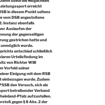
amit sollte die Möglichkeit
Leistungssport erreicht
RSB in diesem Punkt seitens
Die vom DSB angestoßene
 2. Instanz ebenfalls
 vor Auslaufen der
nnung der gegenseitigen
rung gestrichen hatte und
B unmöglich wurde.
richts entschied schließlich
klaren Urteilsfindung im
itz von Richter Willi
m Vorfeld seiner
einer Einigung mit dem RSB
ht einbezogen wurde. Zudem
PSSB den Versuch, sich als
sport betreibender Verband
heinland-Pfalz aufzustellen.
erstoß gegen § 8 Abs. 2 der