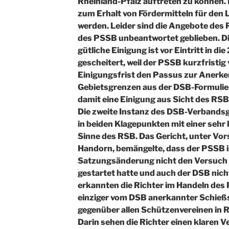
Rheinland-Pfalz auftreten zu können. D
zum Erhalt von Fördermitteln für den 
werden. Leider sind die Angebote des 
des PSSB unbeantwortet geblieben. 
gütliche Einigung ist vor Eintritt in die
gescheitert, weil der PSSB kurzfristig
Einigungsfrist den Passus zur Anerke
Gebietsgrenzen aus der DSB-Formulie
damit eine Einigung aus Sicht des RS
Die zweite Instanz des DSB-Verbandsge
in beiden Klagepunkten mit einer sehr 
Sinne des RSB. Das Gericht, unter Vors
Handorn, bemängelte, dass der PSSB i
Satzungsänderung nicht den Versuch 
gestartet hatte und auch der DSB nic
erkannten die Richter im Handeln des 
einziger vom DSB anerkannter Schieß
gegenüber allen Schützenvereinen in R
Darin sehen die Richter einen klaren V