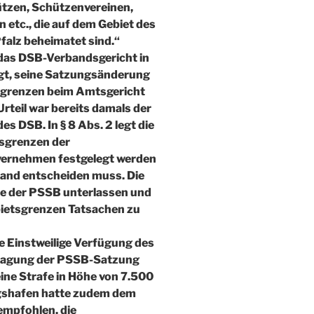
ützen, Schützenvereinen,
 etc., die auf dem Gebiet des
alz beheimatet sind.“
das DSB-Verbandsgericht in
gt, seine Satzungsänderung
sgrenzen beim Amtsgericht
Urteil war bereits damals der
s DSB. In § 8 Abs. 2 legt die
tsgrenzen der
vernehmen festgelegt werden
and entscheiden muss. Die
te der PSSB unterlassen und
ebietsgrenzen Tatsachen zu
 Einstweilige Verfügung des
tragung der PSSB-Satzung
eine Strafe in Höhe von 7.500
gshafen hatte zudem dem
empfohlen, die